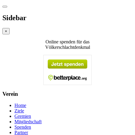
Sidebar
×
Online spenden für das
Völkerschlachtdenkmal
Verein
Home
Ziele
Gremien
Mitgliedschaft
Spenden
Partner