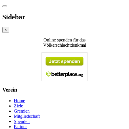
Sidebar
×
Online spenden für das
Völkerschlachtdenkmal
Verein
Home
Ziele
Gremien
Mitgliedschaft
Spenden
Partner