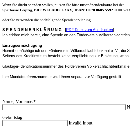
Wenn Sie direkt spenden wollen, nutzen Sie bitte unser Spendenkonto bei der
Sparkasse Leipzig, BIC: WELADE8LXXX, IBAN: DE70 8605 5592 1100 571
oder Sie verwenden die nachfolgende Spendenerklärung.
S P E N D E N E R K L Ä R U N G
[
PDF-Datei zum Ausdrucken
]
Ich erkläre mich bereit, eine Spende an den Förderverein Völkerschlachtde
Einzugsermächtigung
Hiermit ermächtige ich den Förderverein Völkerschlachtdenkmal e. V., die
Seitens des Kreditinstituts besteht keine Verpflichtung zur Einlösung, wenn
Gläubiger-Identifikationsnummer des Förderverein Völkerschlachtdenkmal
Ihre Mandatsreferenznummer wird Ihnen separat zur Verfügung gestellt.
Name, Vorname:
*
N
Geburtstag:
Invalid Input