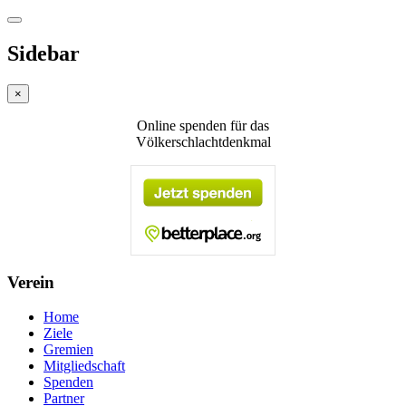
Sidebar
×
Online spenden für das
Völkerschlachtdenkmal
Verein
Home
Ziele
Gremien
Mitgliedschaft
Spenden
Partner