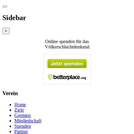
Sidebar
×
Online spenden für das
Völkerschlachtdenkmal
Verein
Home
Ziele
Gremien
Mitgliedschaft
Spenden
Partner