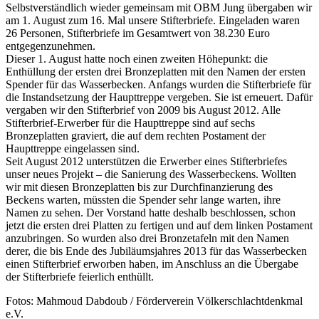
Selbstverständlich wieder gemeinsam mit OBM Jung übergaben wir
am 1. August zum 16. Mal unsere Stifterbriefe. Eingeladen waren
26 Personen, Stifterbriefe im Gesamtwert von 38.230 Euro
entgegenzunehmen.
Dieser 1. August hatte noch einen zweiten Höhepunkt: die
Enthüllung der ersten drei Bronzeplatten mit den Namen der ersten
Spender für das Wasserbecken. Anfangs wurden die Stifterbriefe für
die Instandsetzung der Haupttreppe vergeben. Sie ist erneuert. Dafür
vergaben wir den Stifterbrief von 2009 bis August 2012. Alle
Stifterbrief-Erwerber für die Haupttreppe sind auf sechs
Bronzeplatten graviert, die auf dem rechten Postament der
Haupttreppe eingelassen sind.
Seit August 2012 unterstützen die Erwerber eines Stifterbriefes
unser neues Projekt – die Sanierung des Wasserbeckens. Wollten
wir mit diesen Bronzeplatten bis zur Durchfinanzierung des
Beckens warten, müssten die Spender sehr lange warten, ihre
Namen zu sehen. Der Vorstand hatte deshalb beschlossen, schon
jetzt die ersten drei Platten zu fertigen und auf dem linken Postament
anzubringen. So wurden also drei Bronzetafeln mit den Namen
derer, die bis Ende des Jubiläumsjahres 2013 für das Wasserbecken
einen Stifterbrief erworben haben, im Anschluss an die Übergabe
der Stifterbriefe feierlich enthüllt.
Fotos: Mahmoud Dabdoub / Förderverein Völkerschlachtdenkmal
e.V.