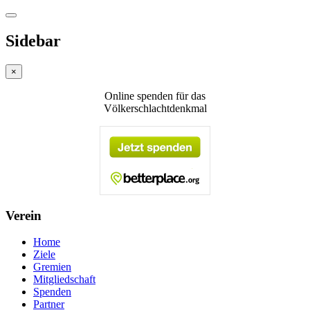
Sidebar
×
Online spenden für das
Völkerschlachtdenkmal
Verein
Home
Ziele
Gremien
Mitgliedschaft
Spenden
Partner