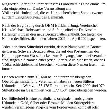
Mitglieder, Stifter und Partner unseres Fördervereins sind einmal im
Jahr eingeladen zur Danke-Veranstaltung am
Völkerschlachtdenkmal, dieses Jahr bei herrlichem Sommerwetter
auf dem Eingangsplateau des Denkmals.
Nach der Begrüßung durch OBM Burkhard Jung, Vereinschef
Klaus-Michael Rohrwacher und Stiftungsdirektor Dr. Anselm
Hartinger wurden drei neue Bronzeplatten enthüllt. Sie tragen die
Namen der Stifter, die in den Jahren 2021 bis April 2024 spendeten.
Jeder, der einen Stifterbrief erwirbt, dessen Name wird in Bronze
gegossen. Schwere Bronzeplatten, die auf den Postamenten der
Haupttreppe vom Wasserbecken zum Eingangsplateau tief verankert
sind, tragen die Namen eines jeden Stifters. Alle Menschen, die das
Völkerschlachtdenkmal besuchen, können diese Namen lesen – für
immer.
Danach wurden zum 31. Mal neue Stifterbriefe übergeben.
Oberbürgermeister und Vereinschef haben 33 neuen Stiftern
Urkunden im Wert von 55.178 Euro überreicht. Seit 2009 sind 979
Stifterbriefe im Gesamtwert von 1.774.504 Euro übergeben worden.
Der Stifterbrief ist eine persönliche, originale, handsignierte
Urkunde in Gold, Silber oder Bronze. Mit den Stiftergeldern
wurden verschiedene Projekte vom Förderverein komplett oder