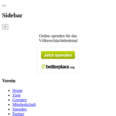
Sidebar
×
Online spenden für das
Völkerschlachtdenkmal
Verein
Home
Ziele
Gremien
Mitgliedschaft
Spenden
Partner