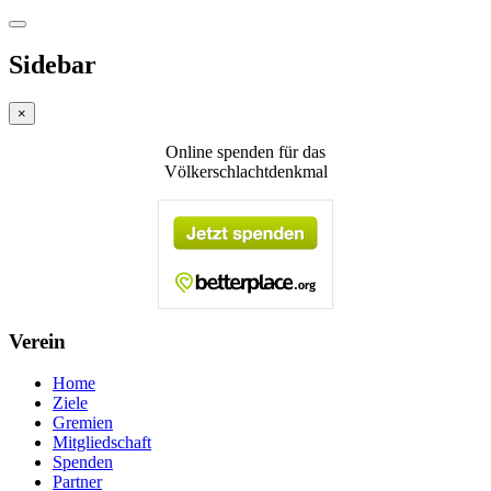
Sidebar
×
Online spenden für das
Völkerschlachtdenkmal
Verein
Home
Ziele
Gremien
Mitgliedschaft
Spenden
Partner